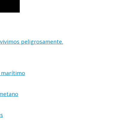
 vivimos peligrosamente.
r marítimo
 metano
as