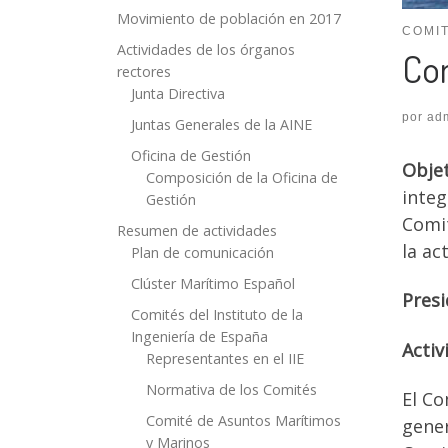
Movimiento de población en 2017
COMIT
Actividades de los órganos
Com
rectores
Junta Directiva
por
ad
Juntas Generales de la AINE
Oficina de Gestión
Objet
Composición de la Oficina de
integ
Gestión
Comit
Resumen de actividades
la act
Plan de comunicación
Clúster Marítimo Español
Presi
Comités del Instituto de la
Ingeniería de España
Activ
Representantes en el IIE
Normativa de los Comités
El Co
Comité de Asuntos Marítimos
gener
y Marinos