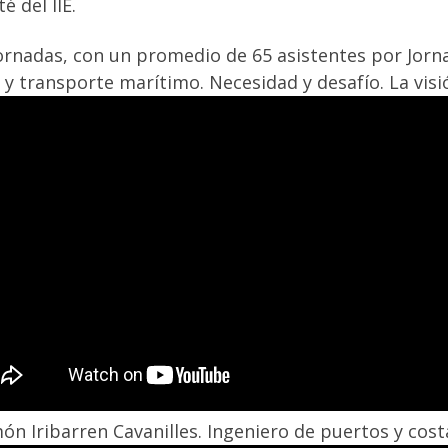
é del IIE.
ornadas, con un promedio de 65 asistentes por Jorn
 y transporte marítimo. Necesidad y desafío. La vis
ón Iribarren Cavanilles. Ingeniero de puertos y cost