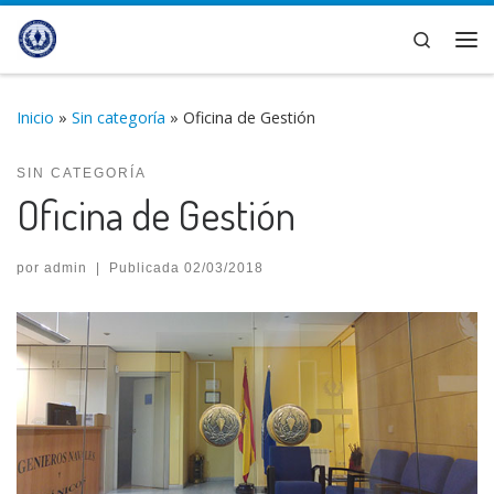
Saltar al contenido
Search
Me
Inicio
»
Sin categoría
»
Oficina de Gestión
SIN CATEGORÍA
Oficina de Gestión
por
admin
|
Publicada
02/03/2018