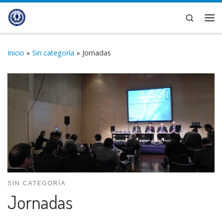
Saltar al contenido
Search
Me
Inicio
»
Sin categoría
»
Jornadas
SIN CATEGORÍA
Jornadas