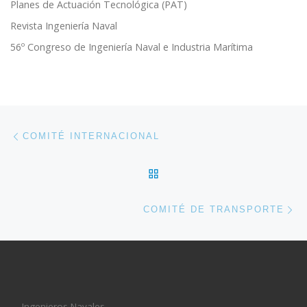
Planes de Actuación Tecnológica (PAT)
Revista Ingeniería Naval
56º Congreso de Ingeniería Naval e Industria Marítima
Navegación de entradas
Entrada anterior
COMITÉ INTERNACIONAL
VOLVER A LA LISTA DE 
En
COMITÉ DE TRANSPORTE
Ingenieros Navales