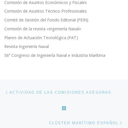
Comisión de Asuntos Económicos y Fiscales
Comisión de Asuntos Técnico-Profesionales
Comité de Gestión del Fondo Editorial (FEIN)
Comisión de la revista «Ingeniería Naval»
Planes de Actuación Tecnológica (PAT)
Revista Ingeniería Naval
56º Congreso de Ingeniería Naval e Industria Marítima
Navegación de entradas
Entrada anterior
ACTIVIDAD DE LAS COMISIONES ASESORAS
VOLVER A LA LISTA DE 
En
CLÚSTER MARÍTIMO ESPAÑOL