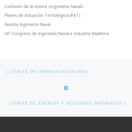
Comisión de la revista «Ingeniería Naval»
Planes de Actuación Tecnológica (PAT)
Revista Ingeniería Naval
56º Congreso de Ingeniería Naval e Industria Marítima
Navegación de entradas
Entrada anterior
COMITÉ DE INFRAESTRUCTURAS
VOLVER A LA LISTA DE 
En
COMITÉ DE ENERGÍA Y RECURSOS NATURALES