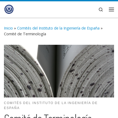
Saltar al contenido
Search
Me
Inicio
»
Comités del Instituto de la Ingeniería de España
»
Comité de Terminología
COMITÉS DEL INSTITUTO DE LA INGENIERÍA DE
ESPAÑA
Comité de Terminología